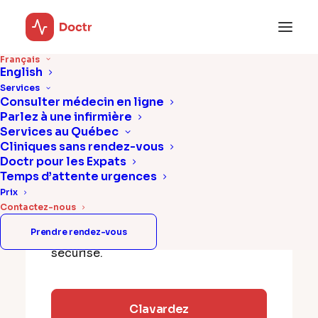
Français
English
Contactez-nous
Services
Consulter médecin en ligne
Parlez à une infirmière
Services au Québec
Cliniques sans rendez-vous
Doctr pour les Expats
Temps d’attente urgences
Clients existants
Prix
Contactez-nous
Si vous avez déjà un compte, veuillez
nous contacter via le clavardage
Prendre rendez-vous
sécurisé.
Clavardez